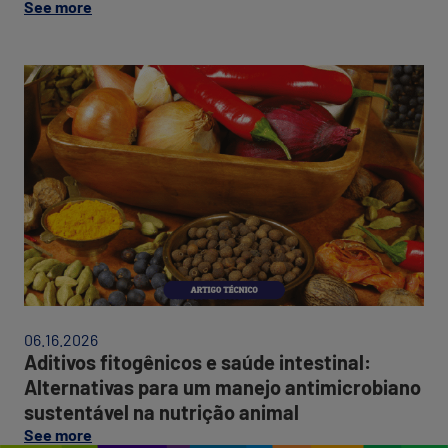
on
um
See more
this
fator
post:
estratégico
"Qualidade
para
do
redução
pellet
de
na
custos,
nutrição
desempenho
animal:
e
um
eficiência.
fator
estratégico
para
redução
de
custos,
Aditivos
desempenho
fitogênicos
06.16.2026
e
e
Aditivos fitogênicos e saúde intestinal:
eficiência."
saúde
Alternativas para um manejo antimicrobiano
intestinal:
sustentável na nutrição animal
Alternativas
on
para
See more