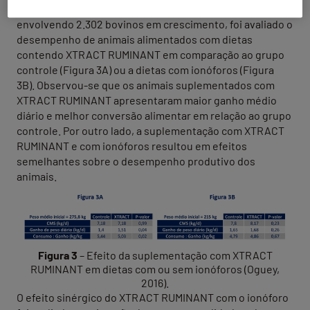
Em uma metanálise composta por 14 estudos,
envolvendo 2.302 bovinos em crescimento, foi avaliado o
desempenho de animais alimentados com dietas
contendo XTRACT RUMINANT em comparação ao grupo
controle (Figura 3A) ou a dietas com ionóforos (Figura
3B). Observou-se que os animais suplementados com
XTRACT RUMINANT apresentaram maior ganho médio
diário e melhor conversão alimentar em relação ao grupo
controle. Por outro lado, a suplementação com XTRACT
RUMINANT e com ionóforos resultou em efeitos
semelhantes sobre o desempenho produtivo dos
animais.
Figura 3
– Efeito da suplementação com XTRACT
RUMINANT em dietas com ou sem ionóforos (Oguey,
2016).
O efeito sinérgico do XTRACT RUMINANT com o ionóforo