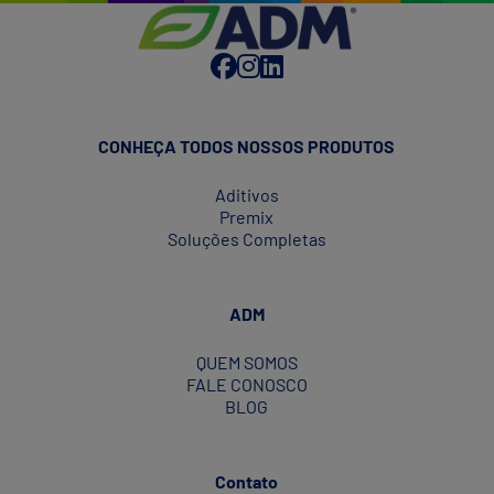
this
um
post:
manejo
"Aditivos
antimicrobiano
fitogênicos
sustentável
e
na
saúde
nutrição
intestinal:
animal
CONHEÇA TODOS NOSSOS PRODUTOS
Alternativas
para
Aditivos
um
Premix
manejo
Soluções Completas
antimicrobiano
sustentável
na
ADM
nutrição
animal"
QUEM SOMOS
FALE CONOSCO
BLOG
Contato