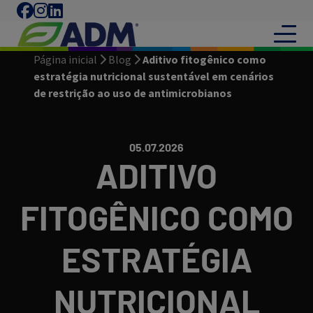
Página inicial
Blog
Aditivo fitogênico como
estratégia nutricional sustentável em cenários
de restrição ao uso de antimicrobianos
05.07.2026
ADITIVO
FITOGÊNICO COMO
ESTRATÉGIA
NUTRICIONAL