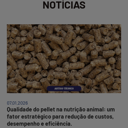
NOTÍCIAS
Qualidade
do
07.01.2026
pellet
Qualidade do pellet na nutrição animal: um
na
fator estratégico para redução de custos,
nutrição
desempenho e eficiência.
animal: