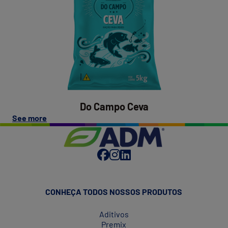
Do
Campo
Ceva
Do Campo Ceva
on
See more
this
post:
"Do
Campo
Ceva"
CONHEÇA TODOS NOSSOS PRODUTOS
Aditivos
Premix