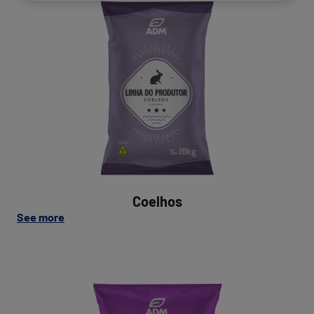
Coelhos
Coelhos
on
See more
this
post:
"Coelhos"