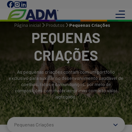
Página inicial
Produtos
Pequenas Criações
PEQUENAS
CRIAÇÕES
As pequenas criações contam com um portfólio
exclusivo para auxiliar no desenvolvimento saudável de
coelhos, ratos e camundongos, por meio de
composições com matérias-primas com alto valor
agregado.
Pequenas Criações