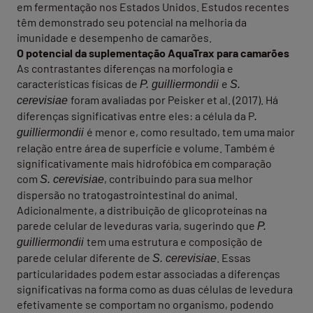
em fermentação nos Estados Unidos. Estudos recentes
têm demonstrado seu potencial na melhoria da
imunidade e desempenho de camarões.
O potencial da suplementação AquaTrax para camarões
As contrastantes diferenças na morfologia e
características físicas de
e
P. guilliermondii
S.
foram avaliadas por Peisker et al. (2017). Há
cerevisiae
diferenças significativas entre eles: a célula da P
.
é menor e, como resultado, tem uma maior
guilliermondii
relação entre área de superfície e volume. Também é
significativamente mais hidrofóbica em comparação
com
, contribuindo para sua melhor
S. cerevisiae
dispersão no tratogastrointestinal do animal.
Adicionalmente, a distribuição de glicoproteínas na
parede celular de leveduras varia, sugerindo que
P.
tem uma estrutura e composição de
guilliermondii
parede celular diferente de
. Essas
S. cerevisiae
particularidades podem estar associadas a diferenças
significativas na forma como as duas células de levedura
efetivamente se comportam no organismo, podendo