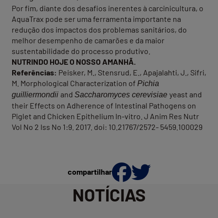
Por fim, diante dos desafios inerentes à carcinicultura, o
AquaTrax pode ser uma ferramenta importante na
redução dos impactos dos problemas sanitários, do
melhor desempenho de camarões e da maior
sustentabilidade do processo produtivo.
NUTRINDO HOJE O NOSSO AMANHÃ.
Referências
:
Peisker, M., Stensrud, E., Apajalahti, J., Sifri,
M. Morphological Characterization of
Pichia
and
yeast and
guilliermondii
Saccharomyces cerevisiae
their Effects on Adherence of Intestinal Pathogens on
Piglet and Chicken Epithelium In-vitro. J Anim Res Nutr
Vol No 2 Iss No 1:9. 2017. doi: 10.21767/2572- 5459.100029
compartilhar
NOTÍCIAS