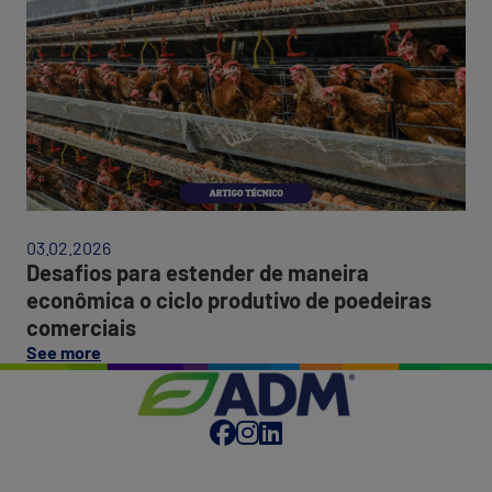
sistêmica"
Desafios
para
03.02.2026
estender
Desafios para estender de maneira
de
econômica o ciclo produtivo de poedeiras
maneira
comerciais
econômica
on
o
See more
this
ciclo
post:
produtivo
"Desafios
de
para
poedeiras
estender
comerciais
de