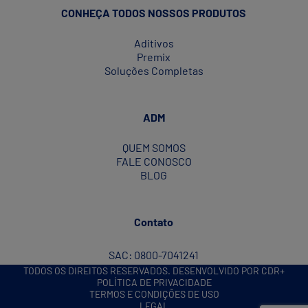
maneira
CONHEÇA TODOS NOSSOS PRODUTOS
econômica
o
Aditivos
ciclo
Premix
produtivo
Soluções Completas
de
poedeiras
comerciais"
ADM
QUEM SOMOS
FALE CONOSCO
BLOG
Contato
SAC: 0800-7041241
TODOS OS DIREITOS RESERVADOS. DESENVOLVIDO POR CDR+
POLÍTICA DE PRIVACIDADE
TERMOS E CONDIÇÕES DE USO
LEGAL