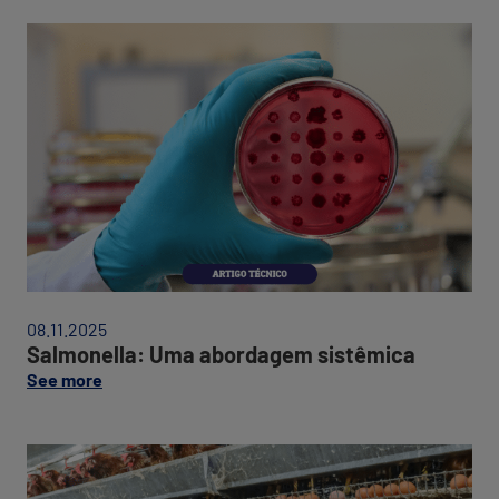
Salmonella:
Uma
08.11.2025
abordagem
Salmonella: Uma abordagem sistêmica
sistêmica
on
See more
this
post:
"Salmonella:
Uma
abordagem