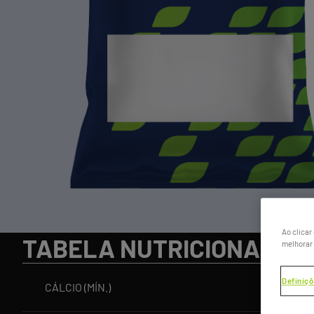
Ao clicar
TABELA NUTRICIONAL
melhorar 
Definiçõ
CÁLCIO (MÍN.)