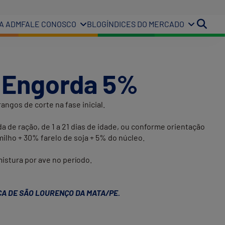
A ADM
FALE CONOSCO
BLOG
ÍNDICES DO MERCADO
 Engorda 5%
angos de corte na fase inicial.
a de ração, de 1 a 21 dias de idade, ou conforme orientação
ilho + 30% farelo de soja + 5% do núcleo.
istura por ave no período.
A DE SÃO LOURENÇO DA MATA/PE.