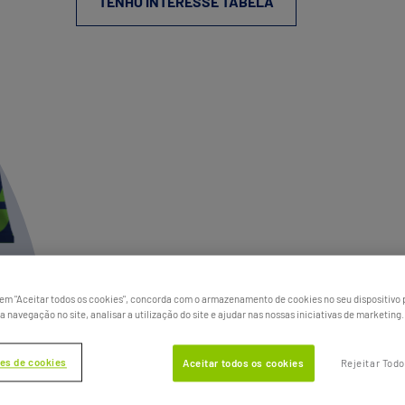
TENHO INTERESSE TABELA
 em "Aceitar todos os cookies", concorda com o armazenamento de cookies no seu dispositivo 
a navegação no site, analisar a utilização do site e ajudar nas nossas iniciativas de marketing.
es de cookies
Aceitar todos os cookies
Rejeitar Tod
16 %
CÁLCIO (MAX.)