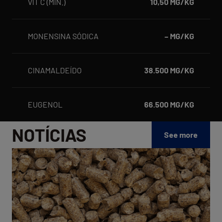
VIT C (MÍN.)
10,50 MG/KG
MONENSINA SÓDICA
– MG/KG
CINAMALDEÍDO
38.500 MG/KG
EUGENOL
66.500 MG/KG
NOTÍCIAS
See more
Qua
do
pel
na
nut
ani
um
fat