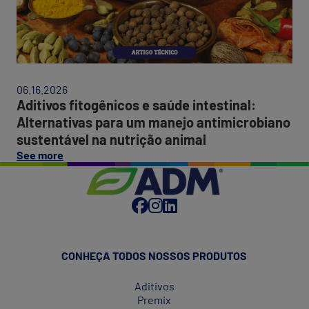
para
ma
redução
ant
de
sus
custos,
na
desempenho
nut
e
ani
06.16.2026
eficiência.”
Aditivos fitogênicos e saúde intestinal:
Alternativas para um manejo antimicrobiano
sustentável na nutrição animal
on
See more
this
post:
“Aditivos
fitogênicos
e
saúde
intestinal:
CONHEÇA TODOS NOSSOS PRODUTOS
Alternativas
para
Aditivos
um
Premix
manejo