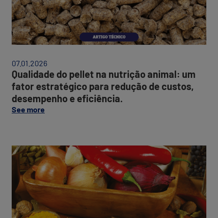
est
par
red
de
cus
de
07.01.2026
e
Qualidade do pellet na nutrição animal: um
efi
fator estratégico para redução de custos,
desempenho e eficiência.
on
See more
this
post:
“Qualidade
do
Adi
pellet
fit
na
e
nutrição
sa
animal:
int
um
Alt
fator
par
estratégico
um