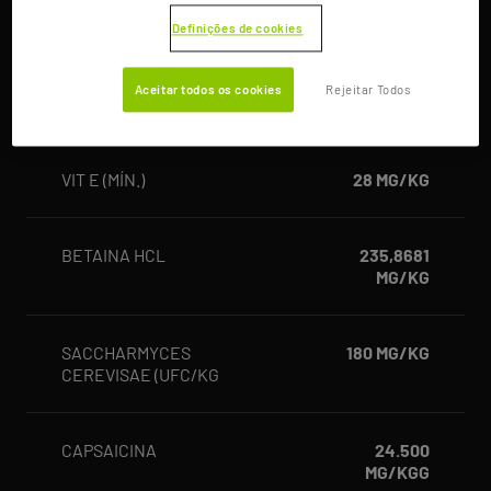
SELÊNIO (MÍN.)
1,9 MG/KG
Definições de cookies
VIT A (MÍN.)
20.000
Aceitar todos os cookies
Rejeitar Todos
UI/KG
VIT E (MÍN.)
28 MG/KG
BETAINA HCL
235,8681
MG/KG
SACCHARMYCES
180 MG/KG
CEREVISAE (UFC/KG
CAPSAICINA
24.500
MG/KGG