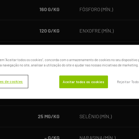
160 G/KG
FÓSFORO (MÍN.)
120 G/KG
ENXOFRE (MÍN.)
3 G/KG
FERRO (MÍN.)
 em "Aceitar todos os cookies", concorda com o armazenamento de cookies no seu dispositivo 
a navegação no site, analisar a utilização do site e ajudar nas nossas iniciativas de marketing.
590 MG/KG
MANGANÊS (MÍN.)
es de cookies
Aceitar todos os cookies
Rejeitar Tod
2.380 MG/KG
IODO (MÍN.)
25 MG/KG
SELÊNIO (MÍN.)
– G/KG
NARASINA (MÍN.)