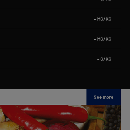
– MG/KG
– MG/KG
– G/KG
See more
Adit
fito
e
saú