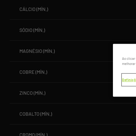
CÁLCIO (MÍN.)
SÓDIO (MÍN.)
MAGNÉSIO (MÍN.)
Ao clicar
melhorar 
COBRE (MÍN.)
Definiçõ
ZINCO (MÍN.)
COBALTO (MÍN.)
CROMO (MÍN.)