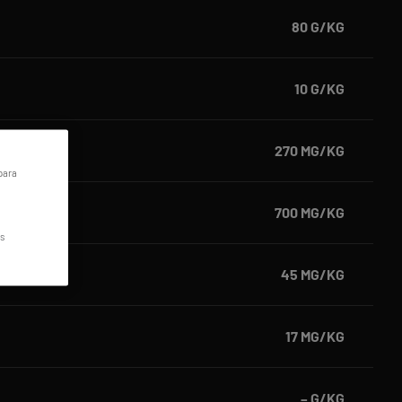
80 G/KG
10 G/KG
270 MG/KG
para
700 MG/KG
os
45 MG/KG
17 MG/KG
– G/KG