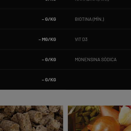
– G/KG
BIOTINA (MÍN.)
– MG/KG
VIT D3
– G/KG
MONENSINA SÓDICA
– G/KG
Qualidade
do
pellet
na