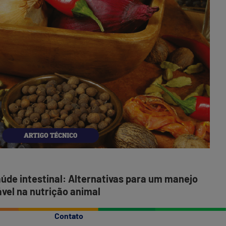
intes
Alte
para
um
man
anti
sust
na
nutr
anim
aúde intestinal: Alternativas para um manejo
vel na nutrição animal
Contato