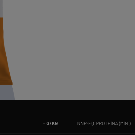
– G/KG
NNP-EQ. PROTEÍNA (MÍN.)