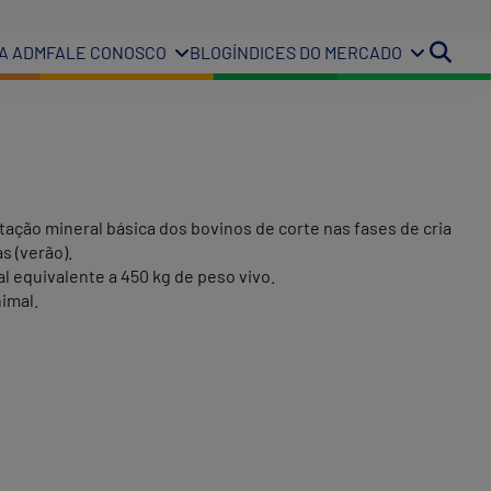
A ADM
FALE CONOSCO
BLOG
ÍNDICES DO MERCADO
ação mineral básica dos bovinos de corte nas fases de cria
s (verão).
l equivalente a 450 kg de peso vivo.
nimal.