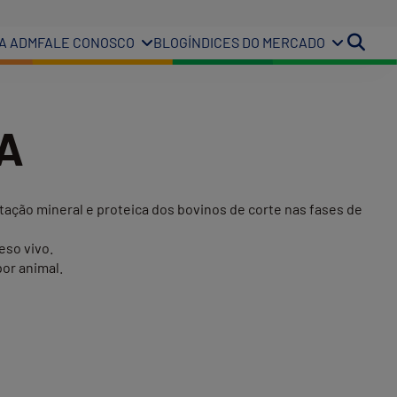
A ADM
FALE CONOSCO
BLOG
ÍNDICES DO MERCADO
LA
ação mineral e proteica dos bovinos de corte nas fases de
eso vivo.
por animal.