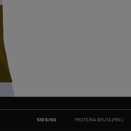
510 G/KG
PROTEÍNA BRUTA (MÍN.)