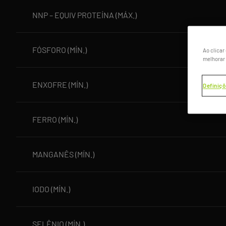
NNP – EQUIV PROTEÍNA (MÁX.)
FÓSFORO (MÍN.)
Ao clicar
melhorar 
ENXOFRE (MÍN.)
Definiçõ
FERRO (MÍN.)
MANGANÊS (MÍN.)
IODO (MÍN.)
SELÊNIO (MÍN.)