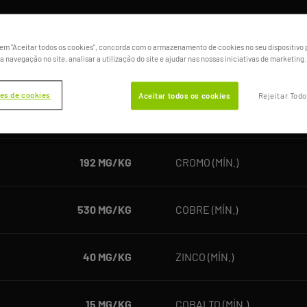
160 G/KG
CÁLCIO (MÁX)
 em "Aceitar todos os cookies", concorda com o armazenamento de cookies no seu dispositivo 
a navegação no site, analisar a utilização do site e ajudar nas nossas iniciativas de marketing.
40 G/KG
SÓDIO (MÍN)
es de cookies
Aceitar todos os cookies
Rejeitar Tod
20 G/KG
FLÚOR (MÁX.)
192 MG/KG
CROMO (MÍN.)
530 MG/KG
COBRE (MÍN.)
40 MG/KG
ZINCO (MÍN.)
15 MG/KG
COBALTO (MÍN.)