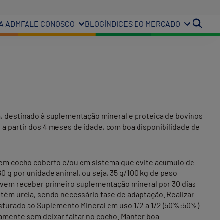
A ADM
FALE CONOSCO
BLOG
ÍNDICES DO MERCADO
, destinado à suplementação mineral e proteica de bovinos
, a partir dos 4 meses de idade, com boa disponibilidade de
, em cocho coberto e/ou em sistema que evite acumulo de
 g por unidade animal, ou seja, 35 g/100 kg de peso
evem receber primeiro suplementação mineral por 30 dias
ntém ureia, sendo necessário fase de adaptação. Realizar
sturado ao Suplemento Mineral em uso 1/2 a 1/2 (50%:50%)
ivamente sem deixar faltar no cocho. Manter boa