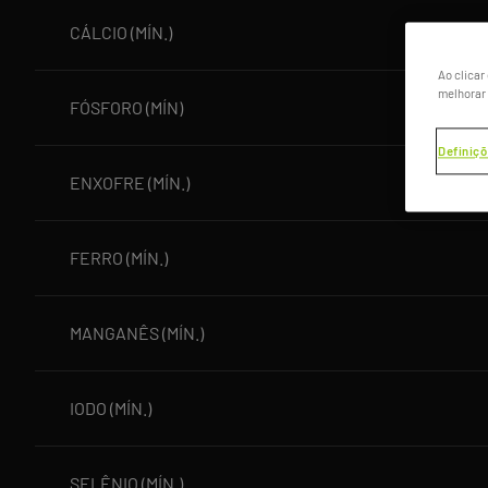
CÁLCIO (MÍN.)
Ao clicar
melhorar 
FÓSFORO (MÍN)
Definiçõ
ENXOFRE (MÍN.)
FERRO (MÍN.)
MANGANÊS (MÍN.)
IODO (MÍN.)
SELÊNIO (MÍN.)