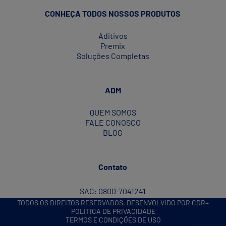
intestinal:
CONHEÇA TODOS NOSSOS PRODUTOS
Alternativas
para
Aditivos
um
Premix
manejo
Soluções Completas
antimicrobiano
sustentável
na
ADM
nutrição
animal”
QUEM SOMOS
FALE CONOSCO
BLOG
Contato
SAC: 0800-7041241
TODOS OS DIREITOS RESERVADOS. DESENVOLVIDO POR CDR+
POLÍTICA DE PRIVACIDADE
TERMOS E CONDIÇÕES DE USO