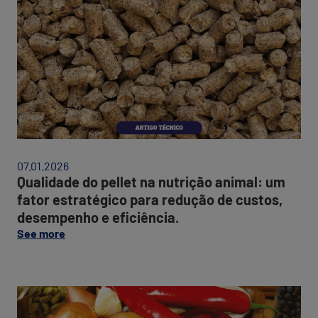
pel
na
nut
ani
um
fat
est
par
red
de
cus
de
07.01.2026
e
Qualidade do pellet na nutrição animal: um
efi
fator estratégico para redução de custos,
desempenho e eficiência.
on
See more
this
post:
“Qualidade
do
Adi
pellet
fit
na