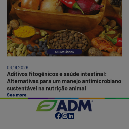
e
nutrição
sa
animal:
int
um
Alt
fator
par
estratégico
um
para
ma
redução
ant
de
sus
custos,
na
desempenho
nut
e
ani
06.16.2026
eficiência.”
Aditivos fitogênicos e saúde intestinal:
Alternativas para um manejo antimicrobiano
sustentável na nutrição animal
on
See more
this
post:
“Aditivos
fitogênicos
e
saúde